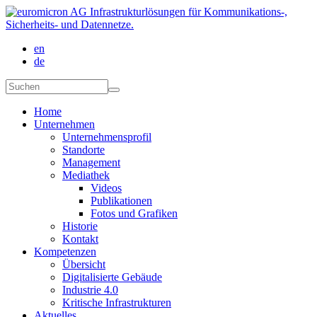
Direkt zum Inhalt
en
de
Suchformular
Suchen
Home
Unternehmen
Unternehmensprofil
Standorte
Management
Mediathek
Videos
Publikationen
Fotos und Grafiken
Historie
Kontakt
Kompetenzen
Übersicht
Digitalisierte Gebäude
Industrie 4.0
Kritische Infrastrukturen
Aktuelles