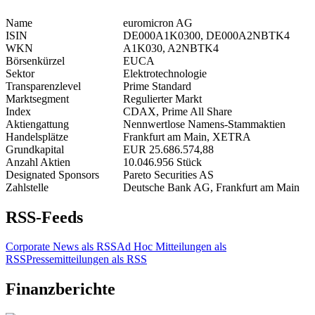
Name
euromicron AG
ISIN
DE000A1K0300, DE000A2NBTK4
WKN
A1K030, A2NBTK4
Börsenkürzel
EUCA
Sektor
Elektrotechnologie
Transparenzlevel
Prime Standard
Marktsegment
Regulierter Markt
Index
CDAX, Prime All Share
Aktiengattung
Nennwertlose Namens-Stammaktien
Handelsplätze
Frankfurt am Main, XETRA
Grundkapital
EUR 25.686.574,88
Anzahl Aktien
10.046.956 Stück
Designated Sponsors
Pareto Securities AS
Zahlstelle
Deutsche Bank AG, Frankfurt am Main
RSS-Feeds
Corporate News als RSS
Ad Hoc Mitteilungen als
RSS
Pressemitteilungen als RSS
Finanzberichte