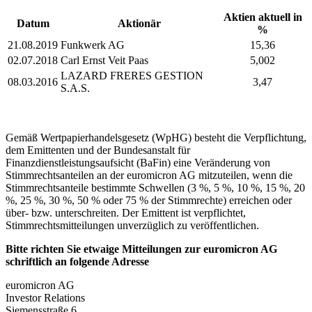
Aktien aktuell in
Datum
Aktionär
%
21.08.2019
Funkwerk AG
15,36
02.07.2018
Carl Ernst Veit Paas
5,002
LAZARD FRERES GESTION
08.03.2016
3,47
S.A.S.
Gemäß Wertpapierhandelsgesetz (WpHG) besteht die Verpflichtung,
dem Emittenten und der Bundesanstalt für
Finanzdienstleistungsaufsicht (BaFin) eine Veränderung von
Stimmrechtsanteilen an der euromicron AG mitzuteilen, wenn die
Stimmrechtsanteile bestimmte Schwellen (3 %, 5 %, 10 %, 15 %, 20
%, 25 %, 30 %, 50 % oder 75 % der Stimmrechte) erreichen oder
über- bzw. unterschreiten. Der Emittent ist verpflichtet,
Stimmrechtsmitteilungen unverzüglich zu veröffentlichen.
Bitte richten Sie etwaige Mitteilungen zur euromicron AG
schriftlich an folgende Adresse
euromicron AG
Investor Relations
Siemensstraße 6