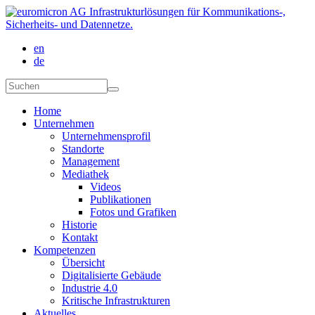
Direkt zum Inhalt
en
de
Suchformular
Suchen
Home
Unternehmen
Unternehmensprofil
Standorte
Management
Mediathek
Videos
Publikationen
Fotos und Grafiken
Historie
Kontakt
Kompetenzen
Übersicht
Digitalisierte Gebäude
Industrie 4.0
Kritische Infrastrukturen
Aktuelles